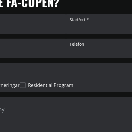
E FA-CUPEN?
Stad/ort *
Telefon
rneringar
Residential Program