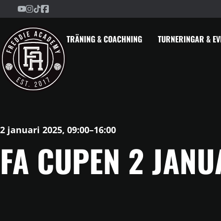
Freddie Academy på YouTube
Freddie Academy på Instagram
Freddie Academy på TikTok
Freddie Academy på Facebook
Hoppa till innehåll
TRÄNING & COACHNING
TURNERINGAR & E
2 januari 2025, 09:00–16:00
FA CUPEN 2 JANU