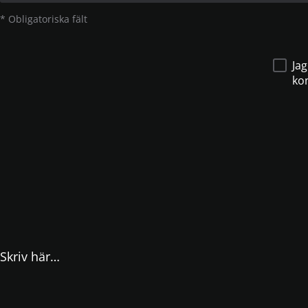
* Obligatoriska fält
Jag
ko
Skriv här…