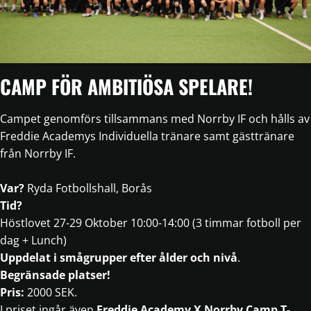
CAMP FÖR AMBITIÖSA SPELARE!
Campet genomförs tillsammans med Norrby IF och hålls av
Freddie Academys Individuella tränare samt gästtränare
från Norrby IF.
Var?
Ryda Fotbollshall, Borås
Tid?
Höstlovet 27-29 Oktober 10:00-14:00 (3 timmar fotboll per
dag + Lunch)
Uppdelat i smågrupper efter ålder och nivå
.
Begränsade platser!
Pris:
2000 SEK.
I priset ingår även
Freddie Academy X Norrby Camp T-