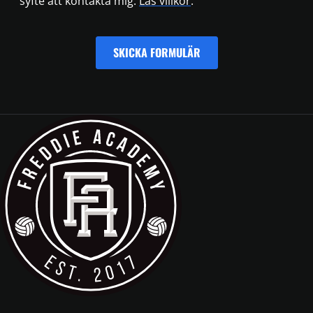
syfte att kontakta mig.
Läs villkor
.
SKICKA FORMULÄR